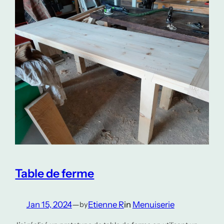
Table de ferme
Jan 15, 2024
—
Etienne R
in
Menuiserie
by